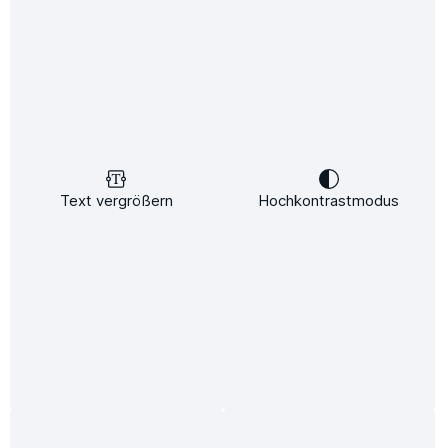
Bildergalerie überspringen
Nur 4 auf Lager!
-25%
Text vergrößern
Hochkontrastmodus
%
7.499,00 €*
9.999,00 €*
(25% gespart)
Preise inkl. MwSt. zzgl. Versandkosten
Nur noch 4 lieferbar.