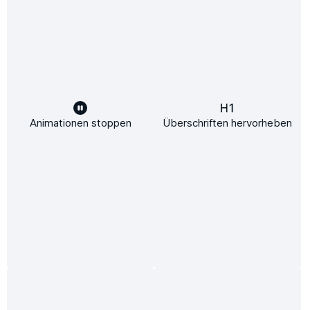
Service-Hotline
Rechtliches
Unsere Vorteile
Versandarten
Sicher Einkaufen
Animationen stoppen
Überschriften hervorheben
Mehrfach ausgezeichnet und zertifiziert!
Zahlungsarten
Heizung kaufen beim Fachmann - Über 5.000 positive
Bewertungen