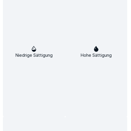
Attraktive Rabatte
Dieses Produkt weiterempfehlen:
Beschreibung
Niedrige Sättigung
Hohe Sättigung
Holzvergaserkessel 25 kW Bio-Tec C 25 – Nachhaltige
Wärme für Ihr ZuhauseDer Centrometal Holzvergaserkessel
25 kW Bio-Tec…
Mehr
Downloads
Bewertungen