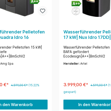
ührender Pelletofen
Wasserführender Pell
uadra Idro 16
17 kW| Nux Idro 17DD
render Pelletofen 15 kW|
Wasserführender Pelletofen
iefe
BAFA gefördert
n|A++|BmSchV2
Ecodesign|A++|BmSchV2
:
Amg Spa
Hersteller:
Artel
0 €*
3.999,00 €*
4.599,00 €*
(15.22%
4.599,00 €*
(
gespart)
In den Warenkorb
In den Warenkor