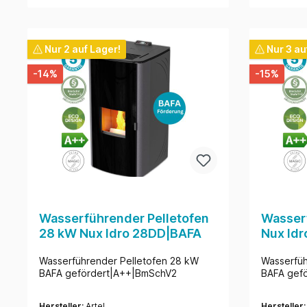
Nur 2 auf Lager!
Nur 3 au
-14%
-15%
Wasserführender Pelletofen
Wasserf
28 kW Nux Idro 28DD|BAFA
Nux Id
Wasserführender Pelletofen 28 kW
Wasserfüh
BAFA gefördert|A++|BmSchV2
BAFA gef
Hersteller:
Artel
Hersteller