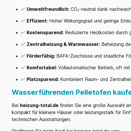
✅
Umweltfreundlich:
CO₂-neutral dank nachwac
✅
Effizient:
Hoher Wirkungsgrad und geringe Emis
✅
Kostensparend:
Reduzierte Heizkosten durch g
✅
Zentralheizung & Warmwasser:
Beheizung de
✅
Förderfähig:
BAFA-Zuschüsse und staatliche F
✅
Komfortabel:
Vollautomatischer Betrieb, oft m
✅
Platzsparend:
Kombiniert Raum- und Zentralhei
Wasserführenden Pelletofen kaufen
Bei
heizung-total.de
finden Sie eine große Auswahl an
kompakt für kleinere Häuser oder leistungsstark für E
technischen Ausstattungen.