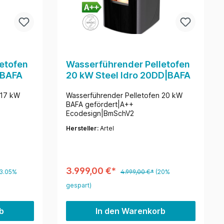
etofen
Wasserführender Pelletofen
|BAFA
20 kW Steel Idro 20DD|BAFA
 17 kW
Wasserführender Pelletofen 20 kW
BAFA gefördert|A++
Ecodesign|BmSchV2
Hersteller:
Artel
3.999,00 €*
13.05%
4.999,00 €*
(20%
gespart)
b
In den Warenkorb