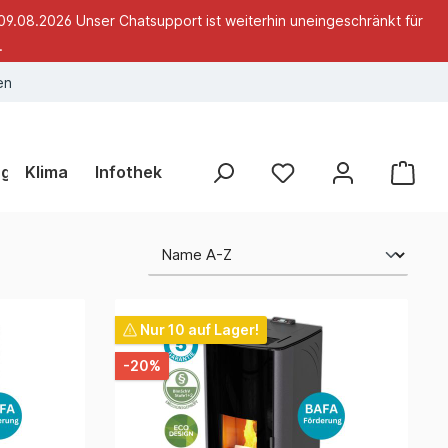
09.08.2026 Unser Chatsupport ist weiterhin uneingeschränkt für
.
en
ng
Klima
Infothek
Nur 10 auf Lager!
-20%