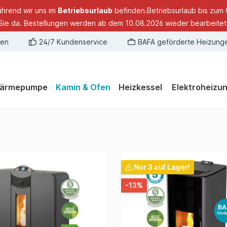
ährend wir uns im
Betriebsurlaub
befinden.Betriebsurlaub bis zum 
Sie da. Bestellungen werden ab dem 10.08.2026 wieder bearbeitet
gen
24/7 Kundenservice
BAFA geförderte Heizung
ärmepumpe
Kamin & Ofen
Heizkessel
Elektroheizu
Nur 3 auf Lager!
-13%