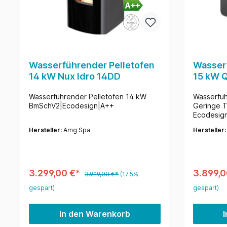
Wasserführender Pelletofen
Wasserf
14 kW Nux Idro 14DD
15 kW Q
Wasserführender Pelletofen 14 kW
Wasserfüh
BmSchV2|Ecodesign|A++
Geringe T
Ecodesig
Hersteller:
Amg Spa
Hersteller
3.299,00 €*
3.899,0
3.999,00 €*
(17.5%
gespart)
gespart)
In den Warenkorb