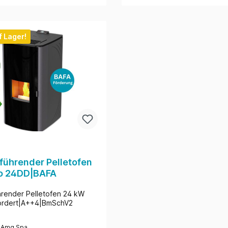
f Lager!
ührender Pelletofen
ro 24DD|BAFA
render Pelletofen 24 kW
ördert|A++4|BmSchV2
:
Amg Spa