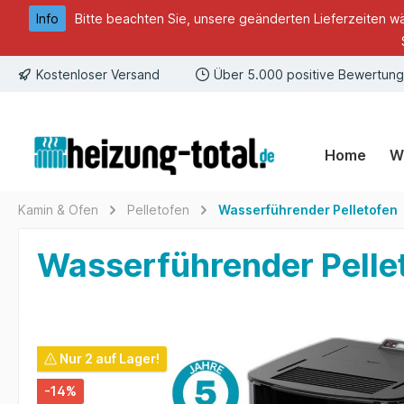
Info
Bitte beachten Sie, unsere geänderten Lieferzeiten w
springen
Zur Hauptnavigation springen
Kostenloser Versand
Über 5.000 positive Bewertun
Home
W
Kamin & Ofen
Pelletofen
Wasserführender Pelletofen
Wasserführender Pelle
Bildergalerie überspringen
Nur 2 auf Lager!
-14%