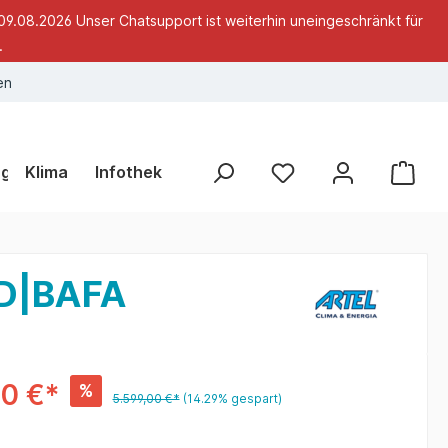
09.08.2026 Unser Chatsupport ist weiterhin uneingeschränkt für
.
en
ng
Klima
Infothek
DD|BAFA
00 €*
%
5.599,00 €*
(14.29% gespart)