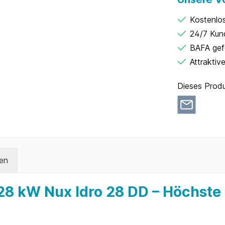
Kostenlo
24/7 Kun
BAFA gef
Attraktiv
Dieses Produ
en
8 kW Nux Idro 28 DD – Höchste E