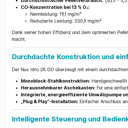
Durchschnittlicher Pelletverbrauch:
1,825 - 5,5
CO-Konzentration bei 13 % O₂:
Nennleistung: 19,1 mg/m³
Reduzierte Leistung: 330,9 mg/m³
Dank seiner hohen Effizienz und dem optimierten Pelle
macht.
Durchdachte Konstruktion und einf
Der Nux Idro 28 DD überzeugt mit einem durchdachten
Monoblock-Stahlkonstruktion:
Handgeschweißt f
Herausnehmbarer Aschekasten:
Für eine einfac
Integrierte, energieeffiziente Umwälzpumpe 
„Plug & Play“-Installation:
Einfacher Anschluss a
Intelligente Steuerung und Bedie