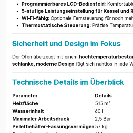
Programmierbares LCD-Bedienfeld:
Komfortable
5-stufige Leistungseinstellung für Kessel und
Wi-Fi-fähig:
Optionale Fernsteuerung für noch me
Thermostatische Steuerung:
Präzise Temperatu
Sicherheit und Design im Fokus
Der Ofen überzeugt mit einem
hochtemperaturbestän
schlanke, moderne Design
fügt sich nahtlos in jede
Technische Details im Überblick
Parameter
Details
Heizfläche
515 m³
Wasserinhalt
60 l
Maximaler Arbeitsdruck
2,5 Bar
Pelletbehälter-Fassungsvermögen
57 kg