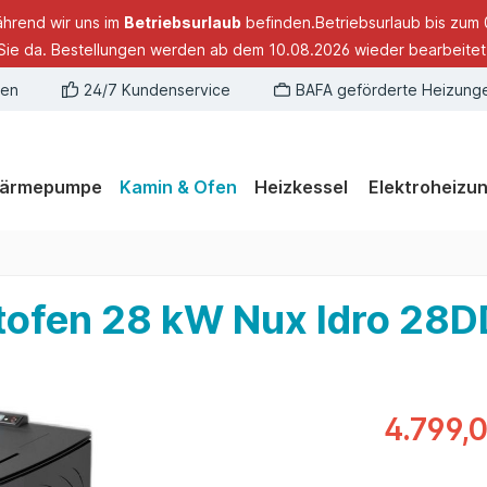
ährend wir uns im
Betriebsurlaub
befinden.Betriebsurlaub bis zum 
Sie da. Bestellungen werden ab dem 10.08.2026 wieder bearbeitet
gen
24/7 Kundenservice
BAFA geförderte Heizung
ärmepumpe
Kamin & Ofen
Heizkessel
Elektroheizu
tofen 28 kW Nux Idro 28
4.799,