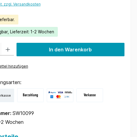
St. zzgl. Versandkosten
eferbar.
gbar, Lieferzeit: 1-2 Wochen
 Gib den gewünschten Wert ein oder benutze die Schaltflächen um die Anzah
In den Warenkorb
ttel hinzufügen
ngsarten:
orkasse
mmer:
SW10099
-2 Wochen
rteile