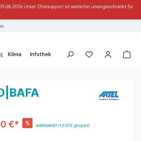
09.08.2026 Unser Chatsupport ist weiterhin uneingeschränkt für
.
en
ng
Klima
Infothek
DD|BAFA
00 €*
%
4.599,00 €*
(13.05% gespart)