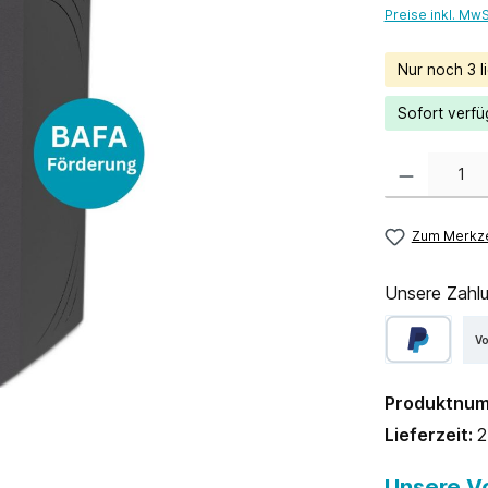
Preise inkl. Mw
Nur noch 3 li
Sofort verfüg
Produkt Anzahl:
Zum Merkze
Unsere Zahlu
V
Produktnu
Lieferzeit:
2
Unsere Vo