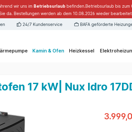
ährend wir uns im
Betriebsurlaub
befinden.Betriebsurlaub bis zum 
Sie da. Bestellungen werden ab dem 10.08.2026 wieder bearbeitet
gen
24/7 Kundenservice
BAFA geförderte Heizung
ärmepumpe
Kamin & Ofen
Heizkessel
Elektroheizu
tofen 17 kW| Nux Idro 17
3.999,