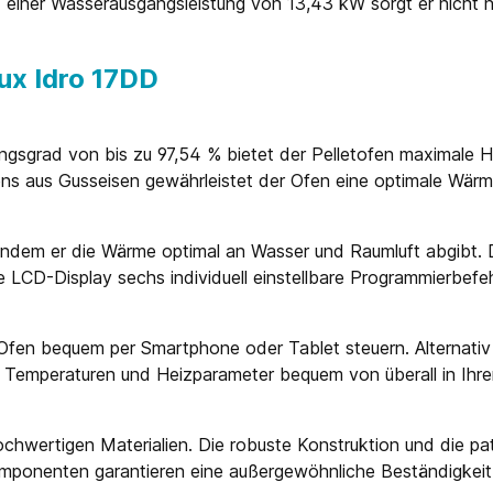
einer Wasserausgangsleistung von 13,43 kW sorgt er nicht n
ux Idro 17DD
ngsgrad von bis zu 97,54 % bietet der Pelletofen maximale H
s aus Gusseisen gewährleistet der Ofen eine optimale Wär
 indem er die Wärme optimal an Wasser und Raumluft abgibt. D
 LCD-Display sechs individuell einstellbare Programmierbefeh
en bequem per Smartphone oder Tablet steuern. Alternativ e
 Temperaturen und Heizparameter bequem von überall in Ihr
chwertigen Materialien. Die robuste Konstruktion und die pat
komponenten garantieren eine außergewöhnliche Beständigkei