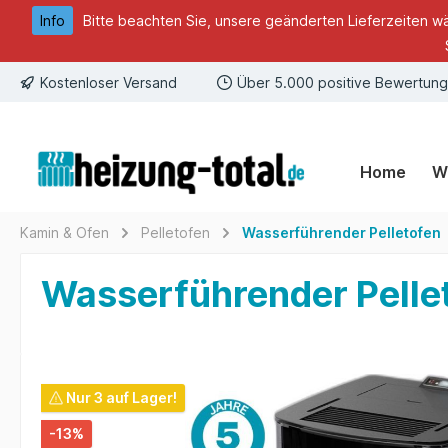
Info
Bitte beachten Sie, unsere geänderten Lieferzeiten w
springen
Zur Hauptnavigation springen
Kostenloser Versand
Über 5.000 positive Bewertun
Home
W
Kamin & Ofen
Pelletofen
Wasserführender Pelletofen
Wasserführender Pelle
Bildergalerie überspringen
Nur 3 auf Lager!
-13%