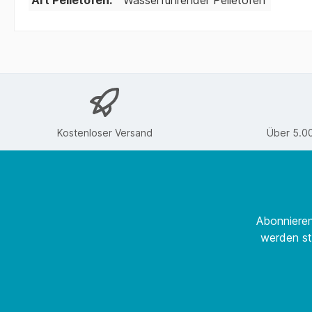
Art Pelletofen:
Wasserführender Pelletofen
Kostenloser Versand
Über 5.0
Abonnieren
werden st