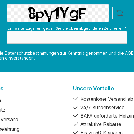
Um weiterzugehen, geben Sie die oben abgebildeten Zeichen ein*
die
Datenschutzbestimmungen
zur Kenntnis genommen und die
AGB
nen einverstanden.
es
Unsere Vorteile
Kostenloser Versand ab
m
24/7 Kundenservice
utz
BAFA geförderte Heizu
 Versand
Attraktive Rabatte
belehrung
Bis zu 50 % sparen