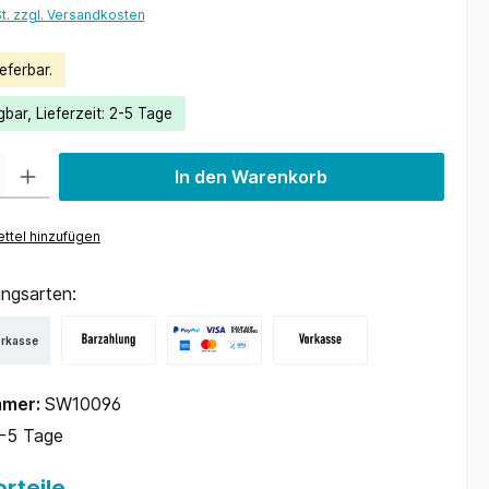
St. zzgl. Versandkosten
eferbar.
bar, Lieferzeit: 2-5 Tage
 Gib den gewünschten Wert ein oder benutze die Schaltflächen um die Anzah
In den Warenkorb
ttel hinzufügen
ngsarten:
orkasse
mmer:
SW10096
-5 Tage
rteile