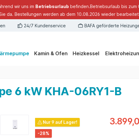
ährend wir uns im
Betriebsurlaub
befinden.Betriebsurlaub bis zum 
Sie da. Bestellungen werden ab dem 10.08.2026 wieder bearbeitet
gen
24/7 Kundenservice
BAFA geförderte Heizung
ärmepumpe
Kamin & Ofen
Heizkessel
Elektroheizu
mpe 6 kW KHA-06RY1-B
3.899,
Nur 9 auf Lager!
-28%