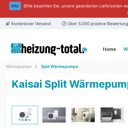
Info
Bitte beachten Sie, unsere geänderten Lieferzeiten w
springen
Zur Hauptnavigation springen
Kostenloser Versand
Über 5.000 positive Bewertun
Home
W
Wärmepumpe
Split Wärmepumpe
Kaisai Split Wärmepu
Bildergalerie überspringen