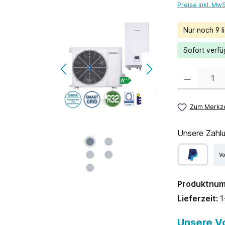
Preise inkl. Mw
Nur noch 9 li
Sofort verfü
Produkt Anzahl:
Zum Merkze
Unsere Zahlu
V
Produktnu
Lieferzeit:
1
Unsere Vo