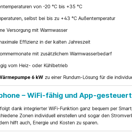
entemperaturen von -20 °C bis +35 °C
eraturen, selbst bei bis zu +43 °C Außentemperatur
me Versorgung mit Warmwasser
aximale Effizienz in der kalten Jahreszeit
 Sommermonate mit zusätzlichem Warmwasserbedarf
ig vom Heiz- oder Kühlbetrieb
t Wärmepumpe 6 kW
zu einer Rundum-Lösung für die indivi
phone – WiFi-fähig und App-gesteuert
folgt dank integrierter WiFi-Funktion ganz bequem per Smar
schiedene Zonen individuell einstellen und sogar den Strom
dern hilft auch, Energie und Kosten zu sparen.