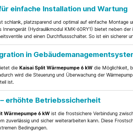
r einfache Installation und Wartung
t schlank, platzsparend und optimal auf einfache Montage 
 Das Innengerät (Hydraulikmodul KMK-60RY1) bietet neben de
sventile und einen Durchflussschalter. So ist ein sicherer un
tegration in Gebäudemanagementsyst
ietet die
Kaisai Split Wärmepumpe 6 kW
die Möglichkeit, 
rch wird die Steuerung und Überwachung der Wärmepumpenfl
il ist.
 – erhöhte Betriebssicherheit
plit Wärmepumpe 6 kW
ist die frostsichere Verbindung zwisc
em zuverlässig und sicher weiterarbeiten kann. Diese Frostsc
 extremen Bedingungen.