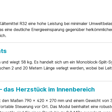
Kältemittel R32 eine hohe Leistung bei minimaler Umweltbe
as eine deutliche Energieeinsparung gegenüber herkömmlich
ich.
äts
d wiegt 58 kg. Es handelt sich um ein Monoblock-Split-Sys
wischen 2 und 20 Metern Länge verlegt werden, wobei bei Lei
 das Herzstück im Innenbereich
mit den Maßen 790 x 420 x 270 mm und einem Gewicht von 37
omfortable Steuerung vor Ort. Das Modul beinhaltet eine rob