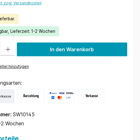
St. zzgl. Versandkosten
eferbar.
gbar, Lieferzeit: 1-2 Wochen
 Gib den gewünschten Wert ein oder benutze die Schaltflächen um die Anzah
In den Warenkorb
ttel hinzufügen
ngsarten:
orkasse
mmer:
SW10145
-2 Wochen
rteile