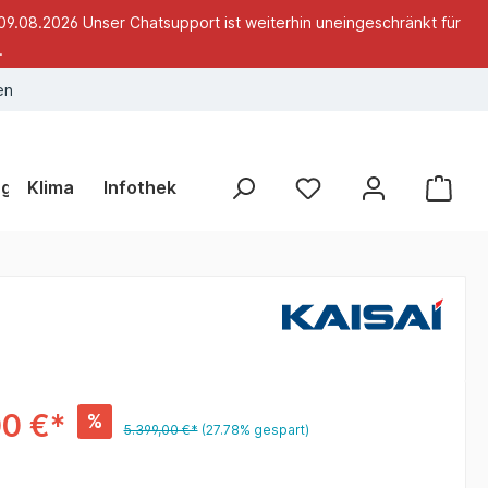
09.08.2026 Unser Chatsupport ist weiterhin uneingeschränkt für
.
en
ng
Klima
Infothek
00 €*
%
5.399,00 €*
(27.78% gespart)