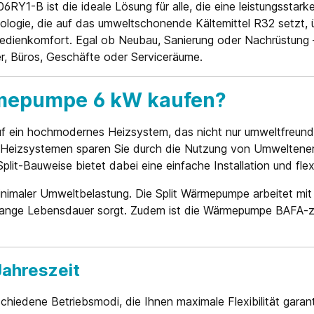
RY1-B ist die ideale Lösung für alle, die eine leistungsstark
ologie, die auf das umweltschonende Kältemittel R32 setzt,
 Bedienkomfort. Egal ob Neubau, Sanierung oder Nachrüstung 
, Büros, Geschäfte oder Serviceräume.
rmepumpe 6 kW kaufen?
f ein hochmodernes Heizsystem, das nicht nur umweltfreundl
n Heizsystemen sparen Sie durch die Nutzung von Umweltenerg
plit-Bauweise bietet dabei eine einfache Installation und fle
minimaler Umweltbelastung. Die Split Wärmepumpe arbeitet mi
e lange Lebensdauer sorgt. Zudem ist die Wärmepumpe BAFA-z
Jahreszeit
chiedene Betriebsmodi, die Ihnen maximale Flexibilität garant