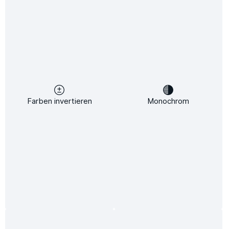
Zum Merkzettel hinzufügen
Unsere Zahlungsarten:
Vorkasse
Farben invertieren
Monochrom
Produktnummer:
SW10134
Lieferzeit:
2-5 Tage
Unsere Vorteile
Kostenloser Versand ab 149 €
24/7 Kundenservice
BAFA geförderte Heizungen
Attraktive Rabatte
Dieses Produkt weiterempfehlen: