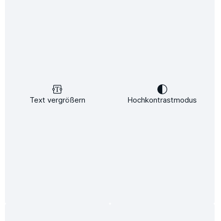
Text vergrößern
Hochkontrastmodus
%
5.899,00 €*
8.699,00 €*
(32.19% gespart)
Preise inkl. MwSt. zzgl. Versandkosten
Sofort verfügbar, Lieferzeit: 2-5 Tage
Produkt Anzahl: Gib den gewünschten Wert ein oder benutze die Schaltflächen um die 
In den Warenkorb