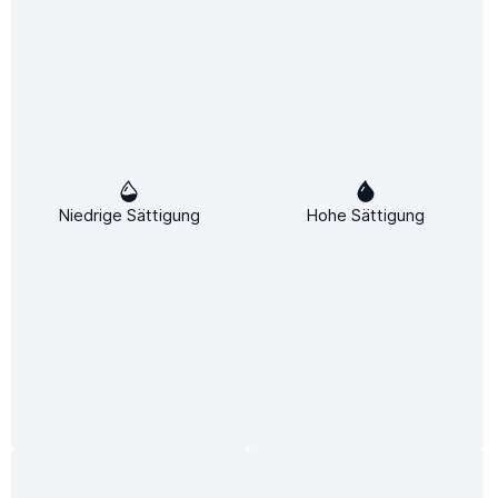
Beschreibung
Artel Pelletkessel 12 kW Automatik – Innovative
Heiztechnologie für maximale EffizienzModerne Wärmelösung
mit ZukunftDer Pe…
Mehr
Niedrige Sättigung
Hohe Sättigung
Downloads
Infos zum Hersteller
Folgende Infos zum Hersteller sind verfübar...
Mehr
Bewertungen