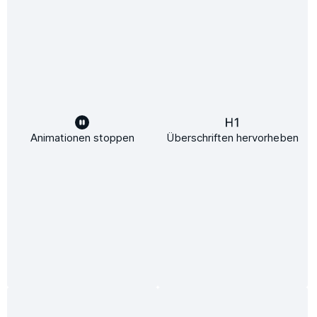
und die
AGB
gelesen und bin mit ihnen einverstanden.
Service-Hotline
Rechtliches
Unsere Vorteile
Versandarten
Animationen stoppen
Überschriften hervorheben
Sicher Einkaufen
Mehrfach ausgezeichnet und zertifiziert!
Zahlungsarten
Heizung kaufen beim Fachmann - Über 5.000 positive
Bewertungen