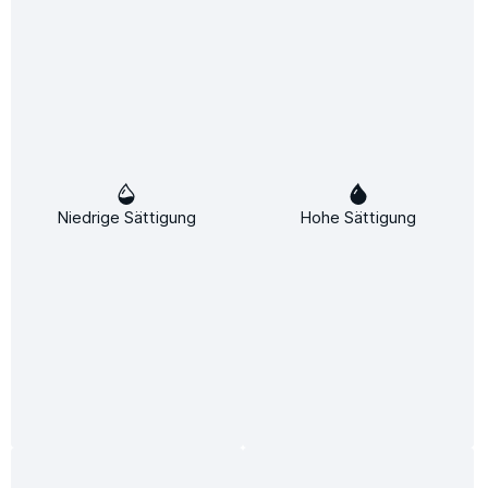
Attraktive Rabatte
Dieses Produkt weiterempfehlen:
Beschreibung
Niedrige Sättigung
Hohe Sättigung
Pelletkessel 25 kW Idro Domus 25 – Effizienz, Komfort und
moderne Heiztechnik Wenn Sie eine moderne, hocheffiziente
und zu…
Mehr
Infos zum Hersteller
Folgende Infos zum Hersteller sind verfübar...
Mehr
Bewertungen