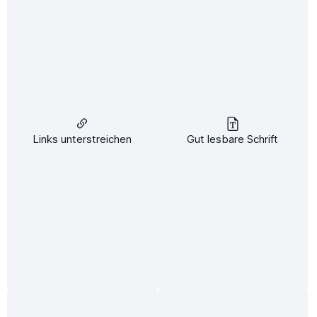
Kostenloser Versand
Newsletter
Abonnieren Sie jetzt einfach unseren regelmäßig erscheinenden
Newsletter und Sie werden stets unter den Ersten sein, über neue
Links unterstreichen
Gut lesbare Schrift
Produkte und Angebote informiert werden.
E-
Mail-
Adresse*
Um weiterzugehen, geben Sie die oben abgebildeten Zeichen ein*
Ich habe die
Datenschutzbestimmungen
zur Kenntnis genommen