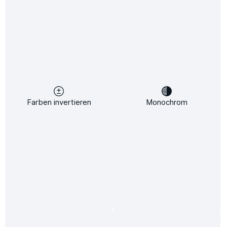
Sofort verfügbar, Lieferzeit: 2-5 Tage
Produkt Anzahl: Gib den gewünschten Wert ein oder benutze die Schaltflächen um die 
In den Warenkorb
Zum Merkzettel hinzufügen
Unsere Zahlungsarten:
Vorkasse
Farben invertieren
Monochrom
Produktnummer:
SW10155
Lieferzeit:
2-5 Tage
Unsere Vorteile
Kostenloser Versand ab 149 €
24/7 Kundenservice
BAFA geförderte Heizungen