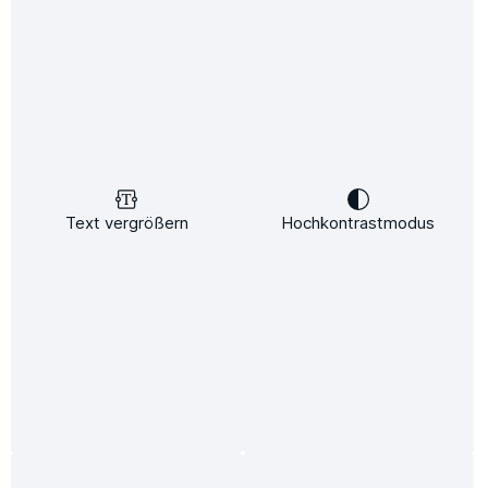
Bildergalerie überspringen
Nur 4 auf Lager!
-29%
Text vergrößern
Hochkontrastmodus
%
5.999,00 €*
8.499,00 €*
(29.42% gespart)
Preise inkl. MwSt. zzgl. Versandkosten
Nur noch 4 lieferbar.