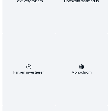
Text vergrößern
Hochkontrastmodus
Keine Produkte gefunden.
Kostenloser Versand
Newsletter
Abonnieren Sie jetzt einfach unseren regelmäßig erscheinenden
Farben invertieren
Monochrom
Newsletter und Sie werden stets unter den Ersten sein, über neue
Produkte und Angebote informiert werden.
E-
Mail-
Adresse*