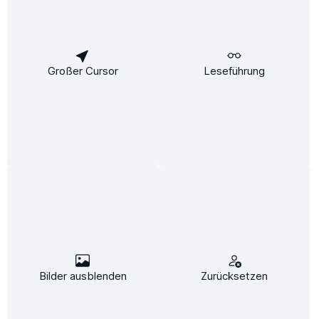
Zahlungsarten
Vorkasse
Großer Cursor
Leseführung
Versandarten
Standard
Express
* Alle Preise inkl. gesetzl. Mehrwertsteuer zzgl.
Versandkosten
und ggf.
Nachnahmegebühren, wenn nicht anders angegeben.
© Heizung-Total.de - Alle Rechte vorbehalten. Ein
webe Media-Shop
.
Bilder ausblenden
Zurücksetzen
Diese Website verwendet Cookies, um eine bestmögliche Erfahrung bieten zu
können.
Mehr Informationen ...