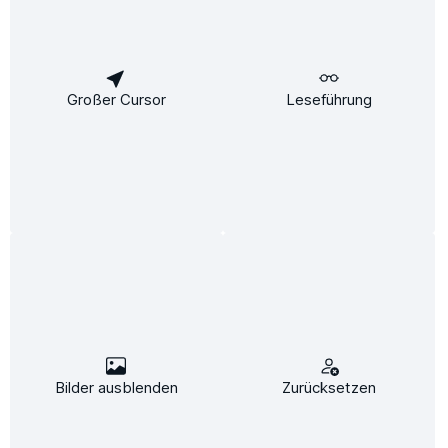
Zahlungsarten
Vorkasse
Großer Cursor
Leseführung
Versandarten
Standard
Express
* Alle Preise inkl. gesetzl. Mehrwertsteuer zzgl.
Versandkosten
und ggf.
Nachnahmegebühren, wenn nicht anders angegeben.
© Heizung-Total.de - Alle Rechte vorbehalten. Ein
webe Media-Shop
.
Bilder ausblenden
Zurücksetzen
Diese Website verwendet Cookies, um eine bestmögliche Erfahrung bieten zu
können.
Mehr Informationen ...