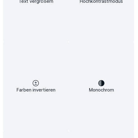
Text vergrößern
Hochkontrastmodus
Keine Produkte gefunden.
Kostenloser Versand
Newsletter
Abonnieren Sie jetzt einfach unseren regelmäßig erscheinenden
Farben invertieren
Monochrom
Newsletter und Sie werden stets unter den Ersten sein, über neue
Produkte und Angebote informiert werden.
E-
Mail-
Adresse*