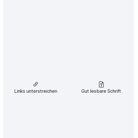
Links unterstreichen
Gut lesbare Schrift
Infrarotheizung 300 Watt|TÜV/GS
Infrarotheizung 300 Watt
RAL9016|TÜV/GS/RoHs
100 % Made in Germany
Hersteller:
Mammut Heating Solutions