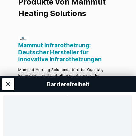
Produkte von Mammut
Heating Solutions
Mammut Infrarotheizung:
Deutscher Hersteller für
innovative Infrarotheizungen
Mammut Heating Solutions steht für Qualität,
Innovation und Nachhaltigkeit. Als einer der
führenden deutschen Hersteller von
Barrierefreiheit
Infrarotheizungen bietet das Unternehmen
hochwertige Produkte „made in Germany“ an. Der
Hauptsitz von Mammut Heating Solutions befindet
sich im Herzen von Borken, Westfalen – eine Region,
die für ihre Ingenieurskunst und Tradition in der
Heiztechnik bekannt ist.
Warum Mammut Infrarotheizungen?
Infrarotheizungen von Mammut Heating Solutions