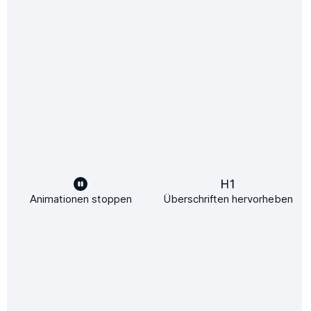
Infrarotheizung 400 Watt
RAL9016|100 % Made in Germany
Hersteller:
Mammut Heating Solutions
299,00 €*
In den Warenkorb
Animationen stoppen
Überschriften hervorheben